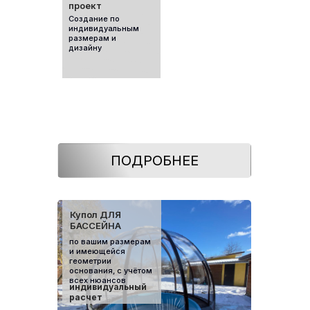
проект
Создание по
индивидуальным
размерам и
дизайну
ПОДРОБНЕЕ
Купол ДЛЯ
БАССЕЙНА
по вашим размерам
и имеющейся
геометрии
основания, с учётом
всех нюансов
индивидуальный
расчет