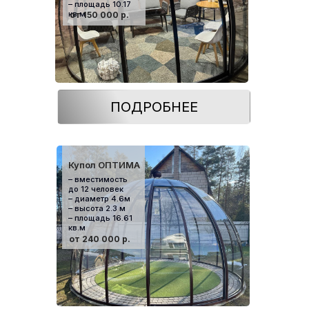
– площадь 10.17
кв.м
от 150 000 р.
ПОДРОБНЕЕ
Купол ОПТИМА
– вместимость
до 12 человек
– диаметр 4.6м
– высота 2.3 м
– площадь 16.61
кв.м
от 240 000 р.