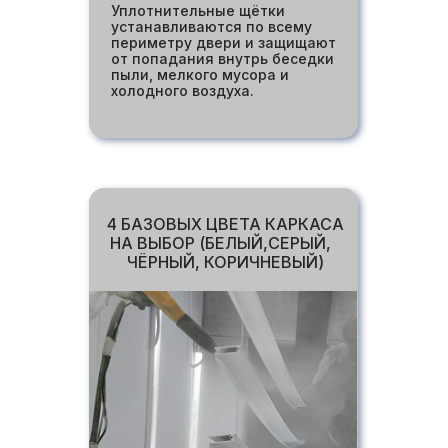
Уплотнительные щётки
устанавливаются по всему
периметру двери и защищают
от попадания внутрь беседки
пыли, мелкого мусора и
холодного воздуха.
4 БАЗОВЫХ ЦВЕТА КАРКАСА
НА ВЫБОР (БЕЛЫЙ,СЕРЫЙ,
ЧЁРНЫЙ, КОРИЧНЕВЫЙ)