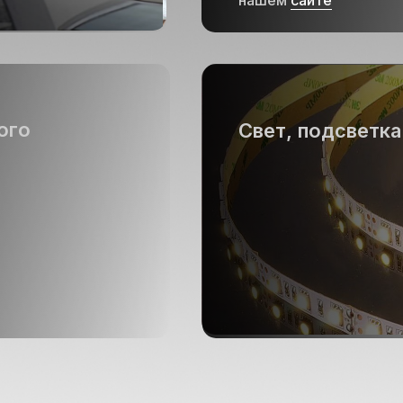
нашем
сайте
ого
Свет, подсветка