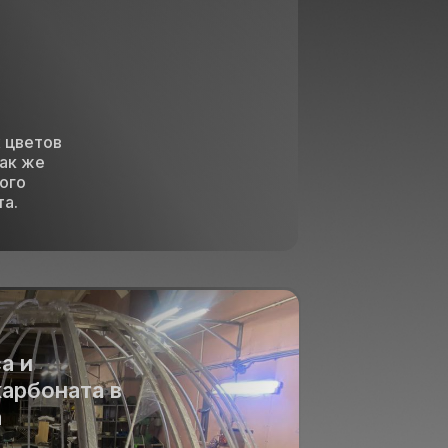
 цветов
так же
ого
а.
а и
арбоната в
а